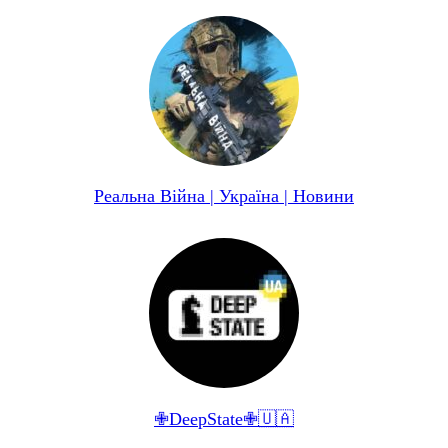
Реальна Війна | Україна | Новини
✙DeepState✙🇺🇦