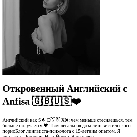
Откровенный Английский с
Anfisa 🇬🇧🇺🇸❤️
Английский как S🌟 E🇬🇧 X❌: чем меньше стесняешься, тем
больше получается.🖤 Твоя легальная доза лингвистического
порноБлог лингвиста-психолога с 15-летним опытом. Я
училась в Лондоне, Нью-Йорке, Ванкувере