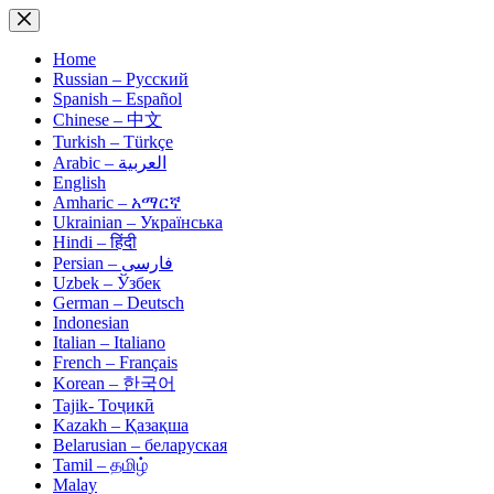
Skip
to
content
Home
Russian – Русский
Spanish – Español
Chinese – 中文
Turkish – Türkçe
Arabic – العربية
English
Amharic – አማርኛ
Ukrainian – Українська
Hindi – हिंदी
Persian – فارسی
Uzbek – Ўзбек
German – Deutsch
Indonesian
Italian – Italiano
French – Français
Korean – 한국어
Tajik- Тоҷикӣ
Kazakh – Қазақша
Belarusian – беларуская
Tamil – தமிழ்
Malay