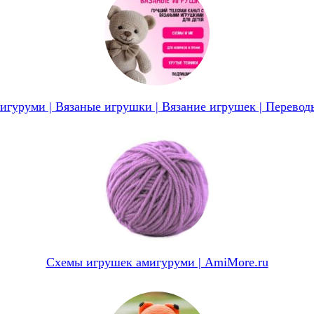
игуруми | Вязаные игрушки | Вязание игрушек | Перевод
Схемы игрушек амигуруми | AmiMore.ru