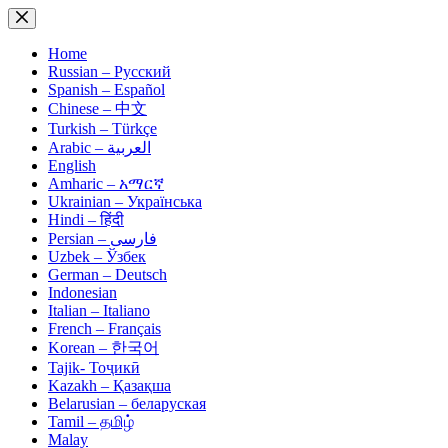
Skip
to
content
Home
Russian – Русский
Spanish – Español
Chinese – 中文
Turkish – Türkçe
Arabic – العربية
English
Amharic – አማርኛ
Ukrainian – Українська
Hindi – हिंदी
Persian – فارسی
Uzbek – Ўзбек
German – Deutsch
Indonesian
Italian – Italiano
French – Français
Korean – 한국어
Tajik- Тоҷикӣ
Kazakh – Қазақша
Belarusian – беларуская
Tamil – தமிழ்
Malay