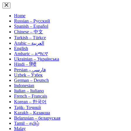
Skip
to
content
Home
Russian – Русский
Spanish – Español
Chinese – 中文
Turkish – Türkçe
Arabic – العربية
English
Amharic – አማርኛ
Ukrainian – Українська
Hindi – हिंदी
Persian – فارسی
Uzbek – Ўзбек
German – Deutsch
Indonesian
Italian – Italiano
French – Français
Korean – 한국어
Tajik- Тоҷикӣ
Kazakh – Қазақша
Belarusian – беларуская
Tamil – தமிழ்
Malay