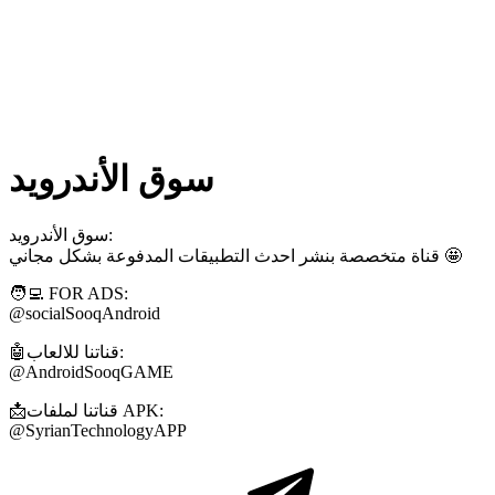
سوق الأندرويد
سوق الأندرويد:
قناة متخصصة بنشر احدث التطبيقات المدفوعة بشكل مجاني 🤩
🧑‍💻 FOR ADS:
@socialSooqAndroid
🤖قناتنا للالعاب:
@AndroidSooqGAME
📩قناتنا لملفات APK:
@SyrianTechnologyAPP