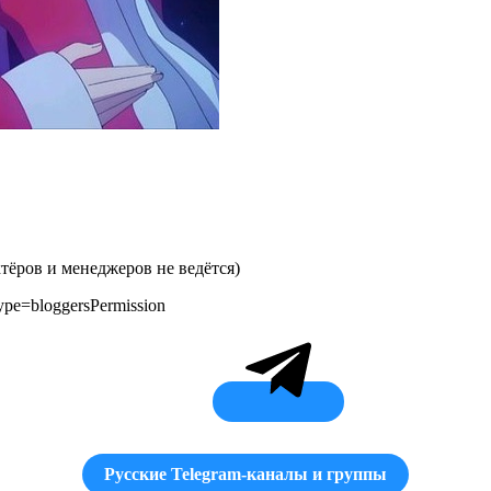
ктёров и менеджеров не ведётся)
ype=bloggersPermission
Русские Telegram-каналы и группы