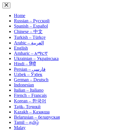
Skip
to
content
Home
Russian – Русский
Spanish – Español
Chinese – 中文
Turkish – Türkçe
Arabic – العربية
English
Amharic – አማርኛ
Ukrainian – Українська
Hindi – हिंदी
Persian – فارسی
Uzbek – Ўзбек
German – Deutsch
Indonesian
Italian – Italiano
French – Français
Korean – 한국어
Tajik- Тоҷикӣ
Kazakh – Қазақша
Belarusian – беларуская
Tamil – தமிழ்
Malay