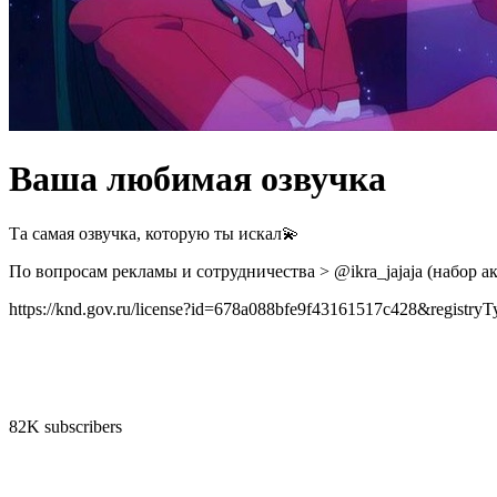
Ваша любимая озвучка
Та самая озвучка, которую ты искал💫
По вопросам рекламы и сотрудничества > @ikra_jajaja (набор а
https://knd.gov.ru/license?id=678a088bfe9f43161517c428&registryT
82K subscribers