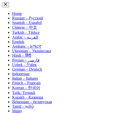
Skip
to
content
Home
Russian – Русский
Spanish – Español
Chinese – 中文
Turkish – Türkçe
Arabic – العربية
English
Amharic – አማርኛ
Ukrainian – Українська
Hindi – हिंदी
Persian – فارسی
Uzbek – Ўзбек
German – Deutsch
Indonesian
Italian – Italiano
French – Français
Korean – 한국어
Tajik- Тоҷикӣ
Kazakh – Қазақша
Belarusian – беларуская
Tamil – தமிழ்
Malay