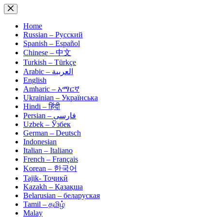
Skip
to
content
Home
Russian – Русский
Spanish – Español
Chinese – 中文
Turkish – Türkçe
Arabic – العربية
English
Amharic – አማርኛ
Ukrainian – Українська
Hindi – हिंदी
Persian – فارسی
Uzbek – Ўзбек
German – Deutsch
Indonesian
Italian – Italiano
French – Français
Korean – 한국어
Tajik- Тоҷикӣ
Kazakh – Қазақша
Belarusian – беларуская
Tamil – தமிழ்
Malay