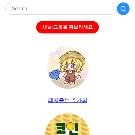
채널/그룹을 홍보하세요
폐지줍는 츄카피