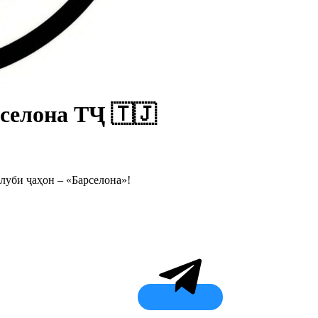
рселона ТҶ 🇹🇯
клуби ҷаҳон – «Барселона»!