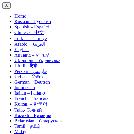
Skip
to
content
Home
Russian – Русский
Spanish – Español
Chinese – 中文
Turkish – Türkçe
Arabic – العربية
English
Amharic – አማርኛ
Ukrainian – Українська
Hindi – हिंदी
Persian – فارسی
Uzbek – Ўзбек
German – Deutsch
Indonesian
Italian – Italiano
French – Français
Korean – 한국어
Tajik- Тоҷикӣ
Kazakh – Қазақша
Belarusian – беларуская
Tamil – தமிழ்
Malay