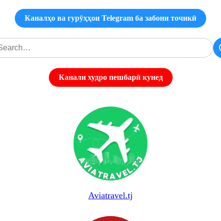
Каналҳо ва гурӯҳҳои Telegram ба забони точикӣ
Канали худро пешбарӣ кунед
Aviatravel.tj