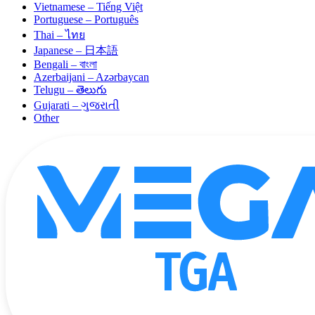
Vietnamese – Tiếng Việt
Portuguese – Português
Thai – ไทย
Japanese – 日本語
Bengali – বাংলা
Azerbaijani – Azərbaycan
Telugu – తెలుగు
Gujarati – ગુજરાતી
Other