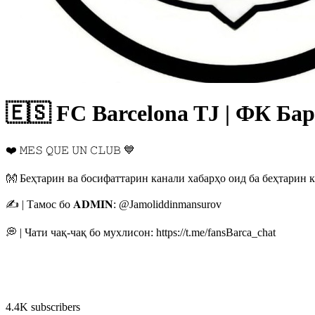
🇪🇸 FC Barcelona TJ | ФК Ба
❤️ 𝙼𝙴𝚂 𝚀𝚄𝙴 𝚄𝙽 𝙲𝙻𝚄𝙱 💙
👐 Беҳтарин ва босифаттарин канали хабарҳо оид ба беҳтарин 
✍️ | Тамос бо 𝐀𝐃𝐌𝐈𝐍: @Jamoliddinmansurov
💭 | Чати чақ-чақ бо мухлисон: https://t.me/fansBarca_chat
4.4K subscribers