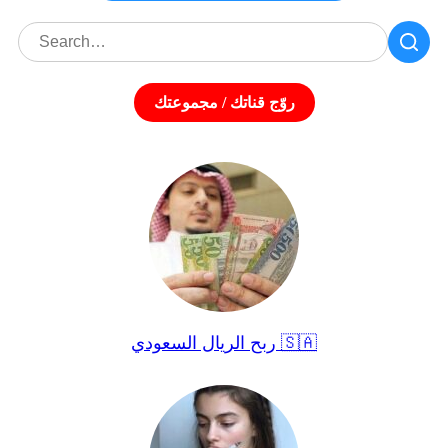
روّج قناتك / مجموعتك
ربح الريال السعودي 🇸🇦