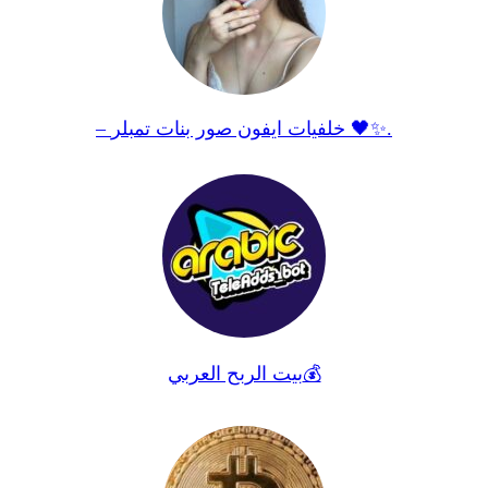
– خلفيات ايفون صور بنات تمبلر 🖤✨.
بيت الربح العربي💰