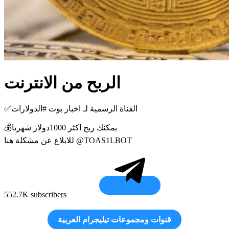
الربح من الانترنت
✅القناة الرسمية لـ اخبار بوت #الدولارات
💰يمكنك ربح اكثر 1000دولار شهريا
للابلاغ عن مشكلة هنا @TOAS1LBOT
552.7K subscribers
قنوات ومجموعات تيليجرام العربية