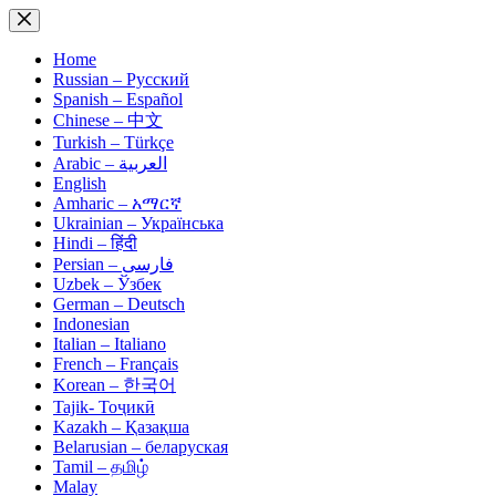
Skip
to
content
Home
Russian – Русский
Spanish – Español
Chinese – 中文
Turkish – Türkçe
Arabic – العربية
English
Amharic – አማርኛ
Ukrainian – Українська
Hindi – हिंदी
Persian – فارسی
Uzbek – Ўзбек
German – Deutsch
Indonesian
Italian – Italiano
French – Français
Korean – 한국어
Tajik- Тоҷикӣ
Kazakh – Қазақша
Belarusian – беларуская
Tamil – தமிழ்
Malay