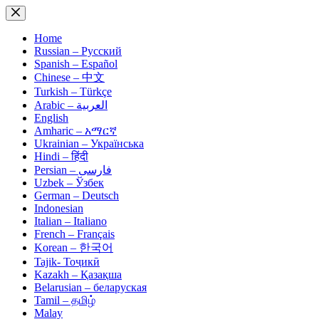
Skip
to
content
Home
Russian – Русский
Spanish – Español
Chinese – 中文
Turkish – Türkçe
Arabic – العربية
English
Amharic – አማርኛ
Ukrainian – Українська
Hindi – हिंदी
Persian – فارسی
Uzbek – Ўзбек
German – Deutsch
Indonesian
Italian – Italiano
French – Français
Korean – 한국어
Tajik- Тоҷикӣ
Kazakh – Қазақша
Belarusian – беларуская
Tamil – தமிழ்
Malay