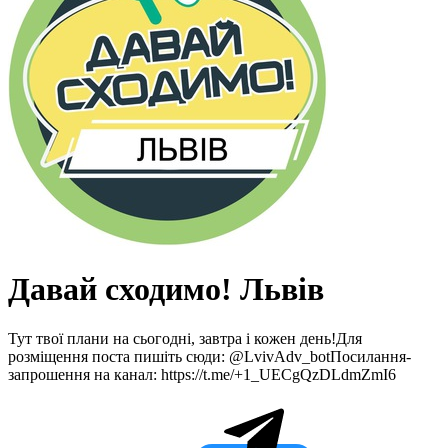
Давай сходимо! Львів
Тут твої плани на сьогодні, завтра і кожен день!Для
розміщення поста пишіть сюди: @LvivAdv_botПосилання-
запрошення на канал: https://t.me/+1_UECgQzDLdmZmI6