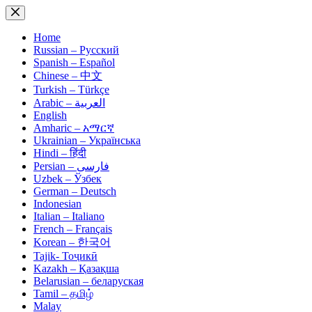
Skip
to
content
Home
Russian – Русский
Spanish – Español
Chinese – 中文
Turkish – Türkçe
Arabic – العربية
English
Amharic – አማርኛ
Ukrainian – Українська
Hindi – हिंदी
Persian – فارسی
Uzbek – Ўзбек
German – Deutsch
Indonesian
Italian – Italiano
French – Français
Korean – 한국어
Tajik- Тоҷикӣ
Kazakh – Қазақша
Belarusian – беларуская
Tamil – தமிழ்
Malay