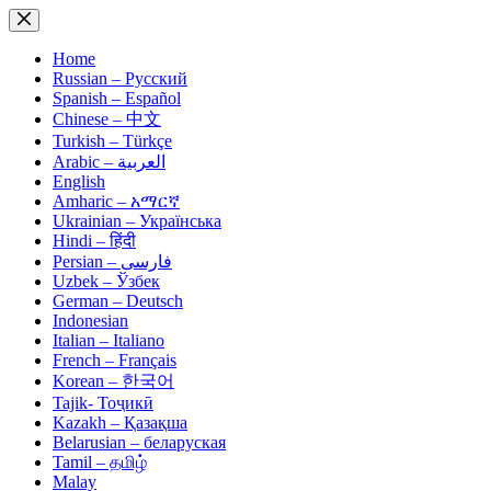
Skip
to
content
Home
Russian – Русский
Spanish – Español
Chinese – 中文
Turkish – Türkçe
Arabic – العربية
English
Amharic – አማርኛ
Ukrainian – Українська
Hindi – हिंदी
Persian – فارسی
Uzbek – Ўзбек
German – Deutsch
Indonesian
Italian – Italiano
French – Français
Korean – 한국어
Tajik- Тоҷикӣ
Kazakh – Қазақша
Belarusian – беларуская
Tamil – தமிழ்
Malay