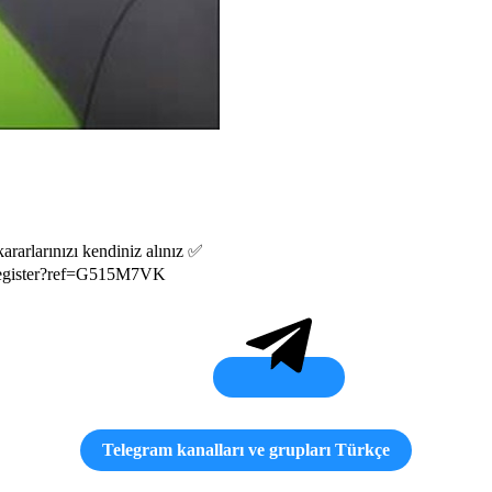
kararlarınızı kendiniz alınız ✅
n/register?ref=G515M7VK
Telegram kanalları ve grupları Türkçe