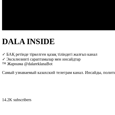
DALA INSIDE
✓ БАҚ ретінде тіркелген қазақ тіліндегі жалғыз канал
✓ Эксклюзивті сараптамалар мен инсайдтар
™ Жарнама @dalareklanaBot
Самый узнаваемый казахский телеграм канал. Инсайды, полити
14.2K subscribers