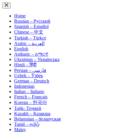
Skip
to
content
Home
Russian – Русский
Spanish – Español
Chinese – 中文
Turkish – Türkçe
Arabic – العربية
English
Amharic – አማርኛ
Ukrainian – Українська
Hindi – हिंदी
Persian – فارسی
Uzbek – Ўзбек
German – Deutsch
Indonesian
Italian – Italiano
French – Français
Korean – 한국어
Tajik- Тоҷикӣ
Kazakh – Қазақша
Belarusian – беларуская
Tamil – தமிழ்
Malay