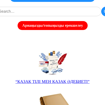
Арнаңызды/топыңызды ерекшелеу
“ҚАЗАҚ ТІЛІ МЕН ҚАЗАҚ ӘДЕБИЕТІ”