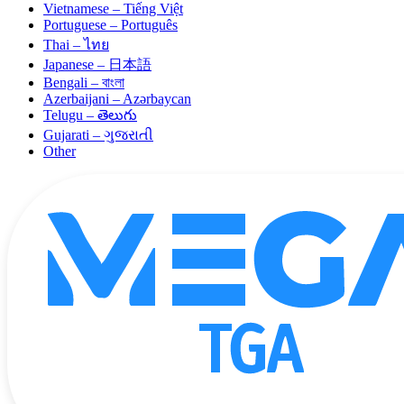
Vietnamese – Tiếng Việt
Portuguese – Português
Thai – ไทย
Japanese – 日本語
Bengali – বাংলা
Azerbaijani – Azərbaycan
Telugu – తెలుగు
Gujarati – ગુજરાતી
Other