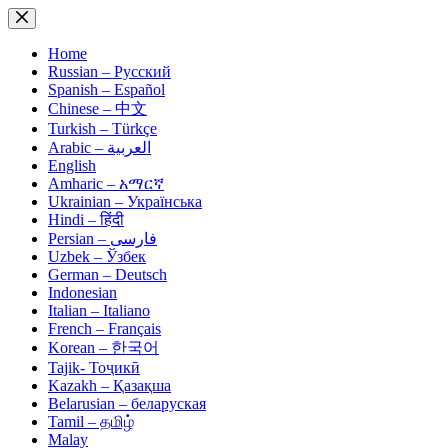
Skip
to
content
Home
Russian – Русский
Spanish – Español
Chinese – 中文
Turkish – Türkçe
Arabic – العربية
English
Amharic – አማርኛ
Ukrainian – Українська
Hindi – हिंदी
Persian – فارسی
Uzbek – Ўзбек
German – Deutsch
Indonesian
Italian – Italiano
French – Français
Korean – 한국어
Tajik- Тоҷикӣ
Kazakh – Қазақша
Belarusian – беларуская
Tamil – தமிழ்
Malay