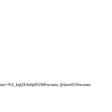
//t.me/+NA_kqQXJm9plN2I6Реклама: @darrri01Реклама: