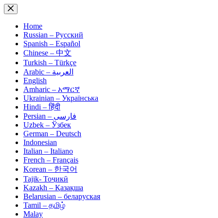
Skip
to
content
Home
Russian – Русский
Spanish – Español
Chinese – 中文
Turkish – Türkçe
Arabic – العربية
English
Amharic – አማርኛ
Ukrainian – Українська
Hindi – हिंदी
Persian – فارسی
Uzbek – Ўзбек
German – Deutsch
Indonesian
Italian – Italiano
French – Français
Korean – 한국어
Tajik- Тоҷикӣ
Kazakh – Қазақша
Belarusian – беларуская
Tamil – தமிழ்
Malay