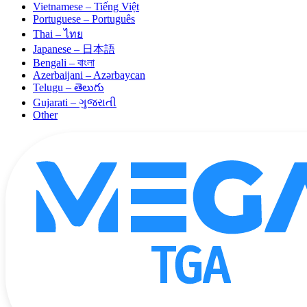
Vietnamese – Tiếng Việt
Portuguese – Português
Thai – ไทย
Japanese – 日本語
Bengali – বাংলা
Azerbaijani – Azərbaycan
Telugu – తెలుగు
Gujarati – ગુજરાતી
Other