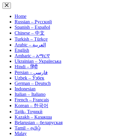
Skip
to
content
Home
Russian – Русский
Spanish – Español
Chinese – 中文
Turkish – Türkçe
Arabic – العربية
English
Amharic – አማርኛ
Ukrainian – Українська
Hindi – हिंदी
Persian – فارسی
Uzbek – Ўзбек
German – Deutsch
Indonesian
Italian – Italiano
French – Français
Korean – 한국어
Tajik- Тоҷикӣ
Kazakh – Қазақша
Belarusian – беларуская
Tamil – தமிழ்
Malay