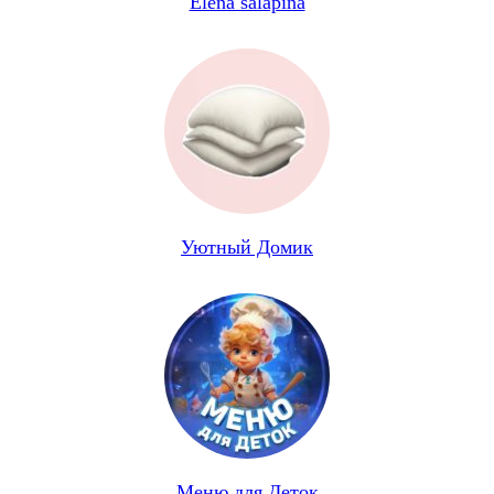
Elena salapina
Уютный Домик
Меню для Деток