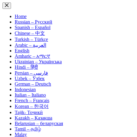
Skip
to
content
Home
Russian – Русский
Spanish – Español
Chinese – 中文
Turkish – Türkçe
Arabic – العربية
English
Amharic – አማርኛ
Ukrainian – Українська
Hindi – हिंदी
Persian – فارسی
Uzbek – Ўзбек
German – Deutsch
Indonesian
Italian – Italiano
French – Français
Korean – 한국어
Tajik- Тоҷикӣ
Kazakh – Қазақша
Belarusian – беларуская
Tamil – தமிழ்
Malay