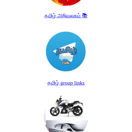
தமிழ் அறிவுலகம் 📚
தமிழ் group links