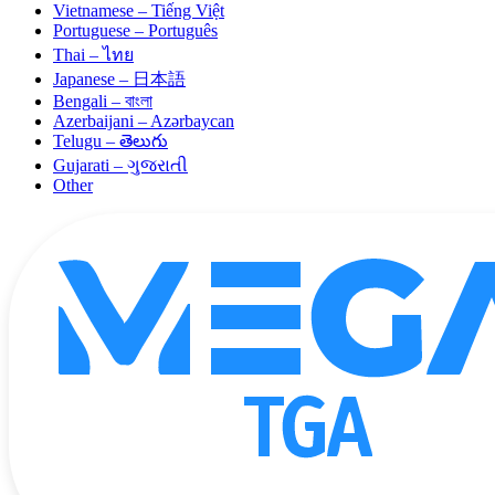
Vietnamese – Tiếng Việt
Portuguese – Português
Thai – ไทย
Japanese – 日本語
Bengali – বাংলা
Azerbaijani – Azərbaycan
Telugu – తెలుగు
Gujarati – ગુજરાતી
Other