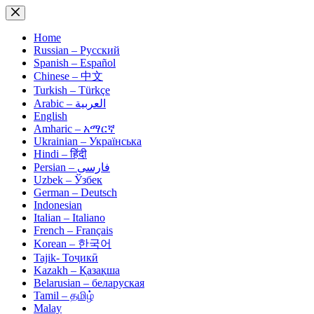
Skip
to
content
Home
Russian – Русский
Spanish – Español
Chinese – 中文
Turkish – Türkçe
Arabic – العربية
English
Amharic – አማርኛ
Ukrainian – Українська
Hindi – हिंदी
Persian – فارسی
Uzbek – Ўзбек
German – Deutsch
Indonesian
Italian – Italiano
French – Français
Korean – 한국어
Tajik- Тоҷикӣ
Kazakh – Қазақша
Belarusian – беларуская
Tamil – தமிழ்
Malay