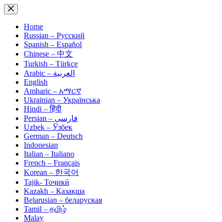
Skip
to
content
Home
Russian – Русский
Spanish – Español
Chinese – 中文
Turkish – Türkçe
Arabic – العربية
English
Amharic – አማርኛ
Ukrainian – Українська
Hindi – हिंदी
Persian – فارسی
Uzbek – Ўзбек
German – Deutsch
Indonesian
Italian – Italiano
French – Français
Korean – 한국어
Tajik- Тоҷикӣ
Kazakh – Қазақша
Belarusian – беларуская
Tamil – தமிழ்
Malay