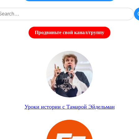
Продвиньте свой канал/группу
Уроки истории с Тамарой Эйдельман