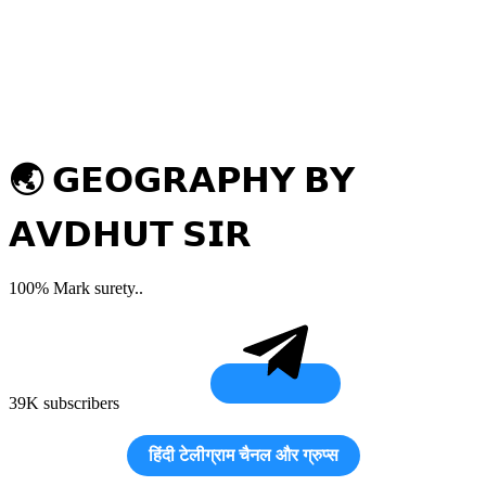
🌏 𝗚𝗘𝗢𝗚𝗥𝗔𝗣𝗛𝗬 𝗕𝗬
𝗔𝗩𝗗𝗛𝗨𝗧 𝗦𝗜𝗥
100% Mark surety..
39K subscribers
हिंदी टेलीग्राम चैनल और ग्रुप्स