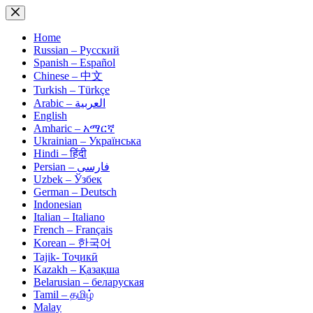
Skip
to
content
Home
Russian – Русский
Spanish – Español
Chinese – 中文
Turkish – Türkçe
Arabic – العربية
English
Amharic – አማርኛ
Ukrainian – Українська
Hindi – हिंदी
Persian – فارسی
Uzbek – Ўзбек
German – Deutsch
Indonesian
Italian – Italiano
French – Français
Korean – 한국어
Tajik- Тоҷикӣ
Kazakh – Қазақша
Belarusian – беларуская
Tamil – தமிழ்
Malay