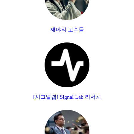
재야의 고수들
[시그널랩] Signal Lab 리서치