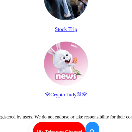
Stock Trip
🌸Crypto Judy🐰🌸
istered by users. We do not endorse or take responsibility for their con
18+ Telegram Channel