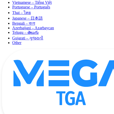
Vietnamese – Tiếng Việt
Portuguese – Português
Thai – ไทย
Japanese – 日本語
Bengali – বাংলা
Azerbaijani – Azərbaycan
Telugu – తెలుగు
Gujarati – ગુજરાતી
Other