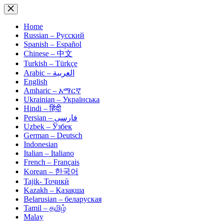
Skip
to
content
Home
Russian – Русский
Spanish – Español
Chinese – 中文
Turkish – Türkçe
Arabic – العربية
English
Amharic – አማርኛ
Ukrainian – Українська
Hindi – हिंदी
Persian – فارسی
Uzbek – Ўзбек
German – Deutsch
Indonesian
Italian – Italiano
French – Français
Korean – 한국어
Tajik- Тоҷикӣ
Kazakh – Қазақша
Belarusian – беларуская
Tamil – தமிழ்
Malay