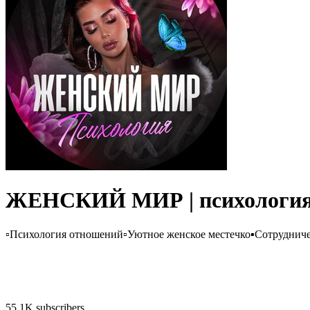
ЖЕНСКИЙ МИР | психологи
▫️Психология отношений▫️Уютное женское местечко▪️Сотруднич
55.1K subscribers