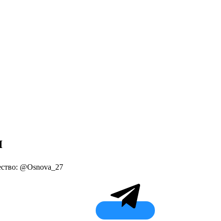
я
ество: @Osnova_27