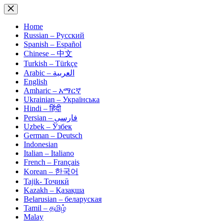
Skip
to
content
Home
Russian – Русский
Spanish – Español
Chinese – 中文
Turkish – Türkçe
Arabic – العربية
English
Amharic – አማርኛ
Ukrainian – Українська
Hindi – हिंदी
Persian – فارسی
Uzbek – Ўзбек
German – Deutsch
Indonesian
Italian – Italiano
French – Français
Korean – 한국어
Tajik- Тоҷикӣ
Kazakh – Қазақша
Belarusian – беларуская
Tamil – தமிழ்
Malay