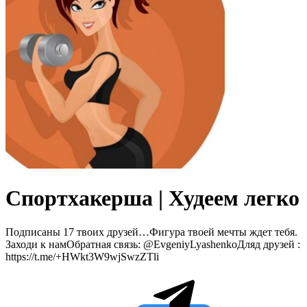
Спортхакерша | Худеем легко
Подписаны 17 твоих друзей…Фигура твоей мечты ждет тебя.
Заходи к намОбратная связь: @EvgeniyLyashenkoДляд друзей :
https://t.me/+HWkt3W9wjSwzZTli