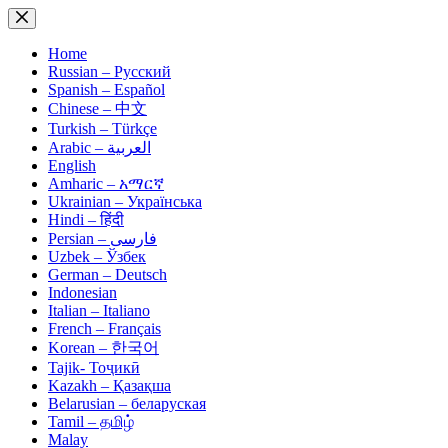
Skip
to
content
Home
Russian – Русский
Spanish – Español
Chinese – 中文
Turkish – Türkçe
Arabic – العربية
English
Amharic – አማርኛ
Ukrainian – Українська
Hindi – हिंदी
Persian – فارسی
Uzbek – Ўзбек
German – Deutsch
Indonesian
Italian – Italiano
French – Français
Korean – 한국어
Tajik- Тоҷикӣ
Kazakh – Қазақша
Belarusian – беларуская
Tamil – தமிழ்
Malay