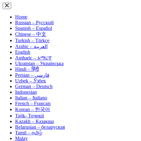
Skip
to
content
Home
Russian – Русский
Spanish – Español
Chinese – 中文
Turkish – Türkçe
Arabic – العربية
English
Amharic – አማርኛ
Ukrainian – Українська
Hindi – हिंदी
Persian – فارسی
Uzbek – Ўзбек
German – Deutsch
Indonesian
Italian – Italiano
French – Français
Korean – 한국어
Tajik- Тоҷикӣ
Kazakh – Қазақша
Belarusian – беларуская
Tamil – தமிழ்
Malay