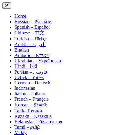
Skip
to
content
Home
Russian – Русский
Spanish – Español
Chinese – 中文
Turkish – Türkçe
Arabic – العربية
English
Amharic – አማርኛ
Ukrainian – Українська
Hindi – हिंदी
Persian – فارسی
Uzbek – Ўзбек
German – Deutsch
Indonesian
Italian – Italiano
French – Français
Korean – 한국어
Tajik- Тоҷикӣ
Kazakh – Қазақша
Belarusian – беларуская
Tamil – தமிழ்
Malay