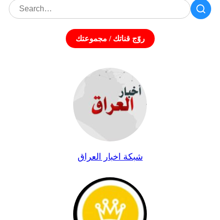
روّج قناتك / مجموعتك
شبكة اخبار العراق