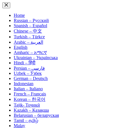
Skip
to
content
Home
Russian – Русский
Spanish – Español
Chinese – 中文
Turkish – Türkçe
Arabic – العربية
English
Amharic – አማርኛ
Ukrainian – Українська
Hindi – हिंदी
Persian – فارسی
Uzbek – Ўзбек
German – Deutsch
Indonesian
Italian – Italiano
French – Français
Korean – 한국어
Tajik- Тоҷикӣ
Kazakh – Қазақша
Belarusian – беларуская
Tamil – தமிழ்
Malay