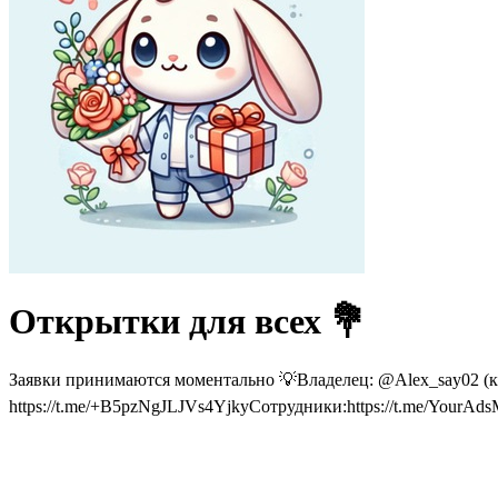
Открытки для всех 💐
Заявки принимаются моментально 💡Владелец: @Alex_say02 (к
https://t.me/+B5pzNgJLJVs4YjkyСотрудники:https://t.me/YourA