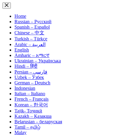
Skip
to
content
Home
Russian – Русский
Spanish – Español
Chinese – 中文
Turkish – Türkçe
Arabic – العربية
English
Amharic – አማርኛ
Ukrainian – Українська
Hindi – हिंदी
Persian – فارسی
Uzbek – Ўзбек
German – Deutsch
Indonesian
Italian – Italiano
French – Français
Korean – 한국어
Tajik- Тоҷикӣ
Kazakh – Қазақша
Belarusian – беларуская
Tamil – தமிழ்
Malay