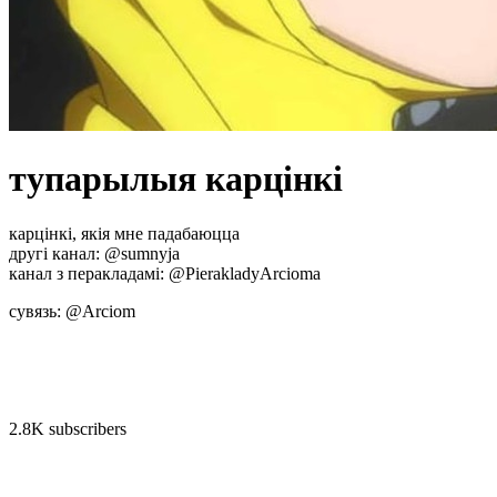
тупарылыя карцінкі
карцінкі, якія мне падабаюцца
другі канал: @sumnyja
канал з перакладамі: @PierakladyArcioma
сувязь: @Arciom
2.8K subscribers