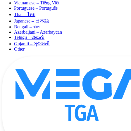
Vietnamese – Tiếng Việt
Portuguese – Português
Thai – ไทย
Japanese – 日本語
Bengali – বাংলা
Azerbaijani – Azərbaycan
Telugu – తెలుగు
Gujarati – ગુજરાતી
Other