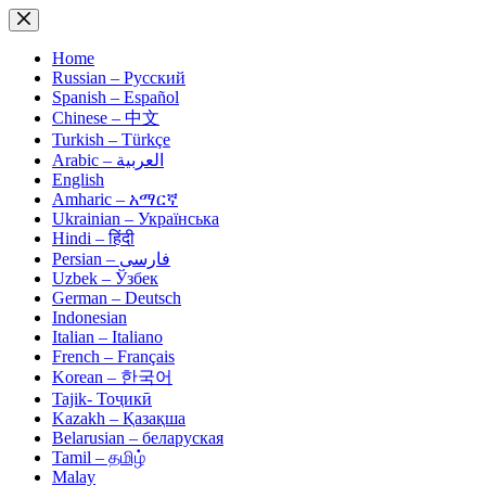
Skip
to
content
Home
Russian – Русский
Spanish – Español
Chinese – 中文
Turkish – Türkçe
Arabic – العربية
English
Amharic – አማርኛ
Ukrainian – Українська
Hindi – हिंदी
Persian – فارسی
Uzbek – Ўзбек
German – Deutsch
Indonesian
Italian – Italiano
French – Français
Korean – 한국어
Tajik- Тоҷикӣ
Kazakh – Қазақша
Belarusian – беларуская
Tamil – தமிழ்
Malay