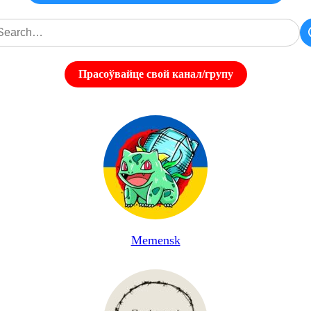
Прасоўвайце свой канал/групу
Memensk