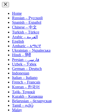
Skip
to
content
Home
Russian – Русский
Spanish – Español
Chinese – 中文
Turkish – Türkçe
Arabic – العربية
English
Amharic – አማርኛ
Ukrainian – Українська
Hindi – हिंदी
Persian – فارسی
Uzbek – Ўзбек
German – Deutsch
Indonesian
Italian – Italiano
French – Français
Korean – 한국어
Tajik- Тоҷикӣ
Kazakh – Қазақша
Belarusian – беларуская
Tamil – தமிழ்
Malay