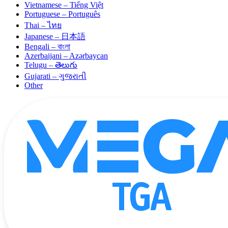
Vietnamese – Tiếng Việt
Portuguese – Português
Thai – ไทย
Japanese – 日本語
Bengali – বাংলা
Azerbaijani – Azərbaycan
Telugu – తెలుగు
Gujarati – ગુજરાતી
Other