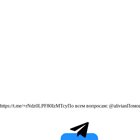
: https://t.me/+rNdz0LPF80IzMTcyПо всем вопросам: @alivianПом