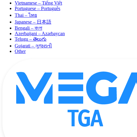
Vietnamese – Tiếng Việt
Portuguese – Português
Thai – ไทย
Japanese – 日本語
Bengali – বাংলা
Azerbaijani – Azərbaycan
Telugu – తెలుగు
Gujarati – ગુજરાતી
Other