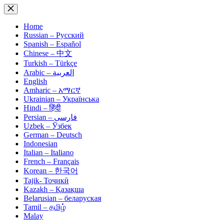
Skip
to
content
Home
Russian – Русский
Spanish – Español
Chinese – 中文
Turkish – Türkçe
Arabic – العربية
English
Amharic – አማርኛ
Ukrainian – Українська
Hindi – हिंदी
Persian – فارسی
Uzbek – Ўзбек
German – Deutsch
Indonesian
Italian – Italiano
French – Français
Korean – 한국어
Tajik- Тоҷикӣ
Kazakh – Қазақша
Belarusian – беларуская
Tamil – தமிழ்
Malay