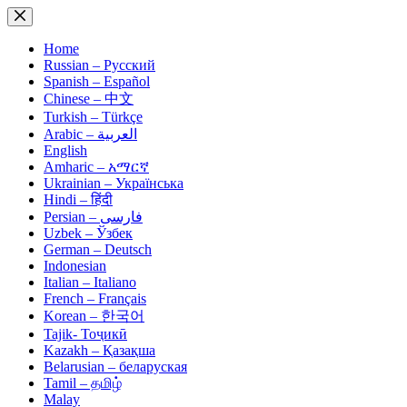
Skip
to
content
Home
Russian – Русский
Spanish – Español
Chinese – 中文
Turkish – Türkçe
Arabic – العربية
English
Amharic – አማርኛ
Ukrainian – Українська
Hindi – हिंदी
Persian – فارسی
Uzbek – Ўзбек
German – Deutsch
Indonesian
Italian – Italiano
French – Français
Korean – 한국어
Tajik- Тоҷикӣ
Kazakh – Қазақша
Belarusian – беларуская
Tamil – தமிழ்
Malay