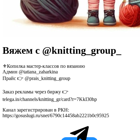
Вяжем с @knitting_group_
⚜️Копилка мастер-классов по вязанию
Админ @tatiana_zaharkina
Прайс 👉 @prais_knitting_group
Заказ рекламы через биржу 👉
telega.in/channels/knitting_gr/card?r=7KkI30hp
Канал зарегистрирован в РКН:
https://gosuslugi.ru/snet/6790c14458ab2221b0c95925