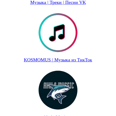
Музыка | Треки | Песни VK
KOSMOMUS | Музыка из ТикТок