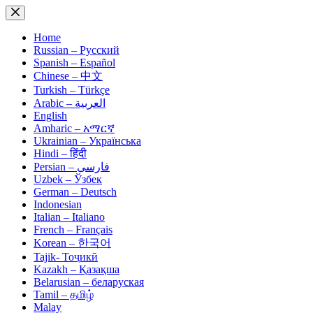
Skip
to
content
Home
Russian – Русский
Spanish – Español
Chinese – 中文
Turkish – Türkçe
Arabic – العربية
English
Amharic – አማርኛ
Ukrainian – Українська
Hindi – हिंदी
Persian – فارسی
Uzbek – Ўзбек
German – Deutsch
Indonesian
Italian – Italiano
French – Français
Korean – 한국어
Tajik- Тоҷикӣ
Kazakh – Қазақша
Belarusian – беларуская
Tamil – தமிழ்
Malay