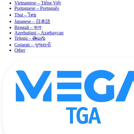
Vietnamese – Tiếng Việt
Portuguese – Português
Thai – ไทย
Japanese – 日本語
Bengali – বাংলা
Azerbaijani – Azərbaycan
Telugu – తెలుగు
Gujarati – ગુજરાતી
Other