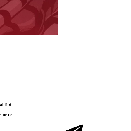
llBot
пишите