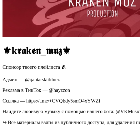
⚜️k𝖗𝖆k𝖊𝖓_𝖒𝖚𝖟⚜️
Спонсор твоего плейлиста 🫂
Админ — @qantarskiibIuez
Реклама в ТикТок — @hayzzon
Ссылка — https://t.me/+CVQbdy5smO4xYWZi
Найдите любимую музыку с помощью нашего бота: @VKMusica
↪️ Все материалы взяты из публичного доступа, для удаления 