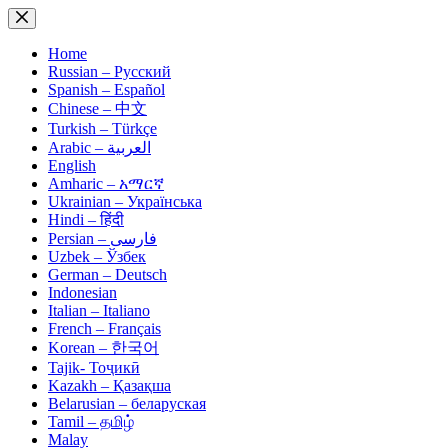
Skip
to
content
Home
Russian – Русский
Spanish – Español
Chinese – 中文
Turkish – Türkçe
Arabic – العربية
English
Amharic – አማርኛ
Ukrainian – Українська
Hindi – हिंदी
Persian – فارسی
Uzbek – Ўзбек
German – Deutsch
Indonesian
Italian – Italiano
French – Français
Korean – 한국어
Tajik- Тоҷикӣ
Kazakh – Қазақша
Belarusian – беларуская
Tamil – தமிழ்
Malay