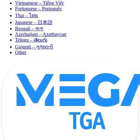
Vietnamese – Tiếng Việt
Portuguese – Português
Thai – ไทย
Japanese – 日本語
Bengali – বাংলা
Azerbaijani – Azərbaycan
Telugu – తెలుగు
Gujarati – ગુજરાતી
Other