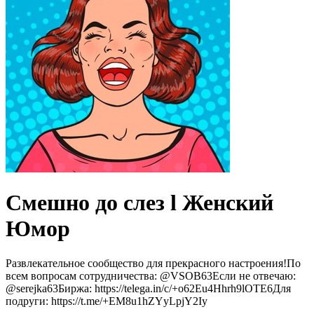
Смешно до слез l Женский
Юмор
Развлекательное сообщество для прекрасного настроения!По
всем вопросам сотрудничества: @VSOB63Если не отвечаю:
@serejka63Биржа: https://telega.in/c/+o62Eu4Hhrh9lOTE6Для
подруги: https://t.me/+EM8u1hZYyLpjY2Iy