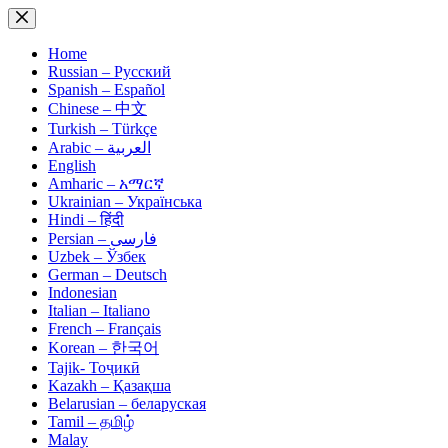
Skip
to
content
Home
Russian – Русский
Spanish – Español
Chinese – 中文
Turkish – Türkçe
Arabic – العربية
English
Amharic – አማርኛ
Ukrainian – Українська
Hindi – हिंदी
Persian – فارسی
Uzbek – Ўзбек
German – Deutsch
Indonesian
Italian – Italiano
French – Français
Korean – 한국어
Tajik- Тоҷикӣ
Kazakh – Қазақша
Belarusian – беларуская
Tamil – தமிழ்
Malay