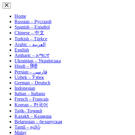
Skip
to
content
Home
Russian – Русский
Spanish – Español
Chinese – 中文
Turkish – Türkçe
Arabic – العربية
English
Amharic – አማርኛ
Ukrainian – Українська
Hindi – हिंदी
Persian – فارسی
Uzbek – Ўзбек
German – Deutsch
Indonesian
Italian – Italiano
French – Français
Korean – 한국어
Tajik- Тоҷикӣ
Kazakh – Қазақша
Belarusian – беларуская
Tamil – தமிழ்
Malay