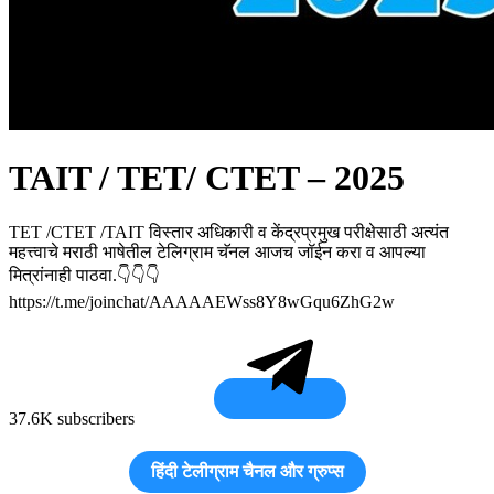
TAIT / TET/ CTET – 2025
TET /CTET /TAIT विस्तार अधिकारी व केंद्रप्रमुख परीक्षेसाठी अत्यंत
महत्त्वाचे मराठी भाषेतील टेलिग्राम चॅनल आजच जॉईन करा व आपल्या
मित्रांनाही पाठवा.👇👇👇
https://t.me/joinchat/AAAAAEWss8Y8wGqu6ZhG2w
37.6K subscribers
हिंदी टेलीग्राम चैनल और ग्रुप्स