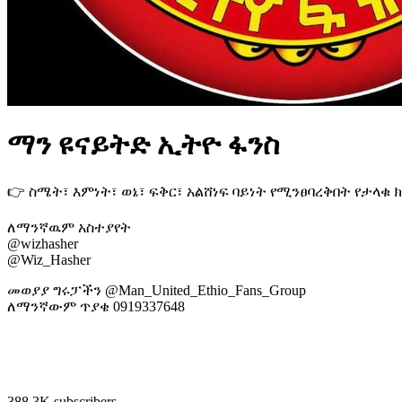
ማን ዩናይትድ ኢትዮ ፋንስ
👉 ስሜት፣ እምነት፣ ወኔ፣ ፍቅር፣ አልሸነፍ ባይነት የሚንፀባረቅበት የታላቁ
ለማንኛዉም አስተያየት
@wizhasher
@Wiz_Hasher
መወያያ ግሩፓችን @Man_United_Ethio_Fans_Group
ለማንኛውም ጥያቄ 0919337648
388.3K subscribers