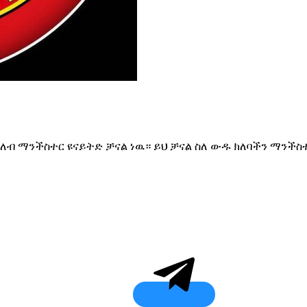
 ክለብ ማንችስተር ዩናይትድ ቻናል ነዉ። ይህ ቻናል ስለ ውዱ ክለባችን ማንችስ