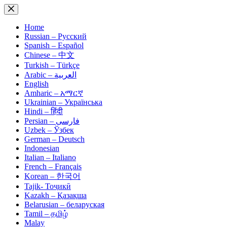
Skip
to
content
Home
Russian – Русский
Spanish – Español
Chinese – 中文
Turkish – Türkçe
Arabic – العربية
English
Amharic – አማርኛ
Ukrainian – Українська
Hindi – हिंदी
Persian – فارسی
Uzbek – Ўзбек
German – Deutsch
Indonesian
Italian – Italiano
French – Français
Korean – 한국어
Tajik- Тоҷикӣ
Kazakh – Қазақша
Belarusian – беларуская
Tamil – தமிழ்
Malay