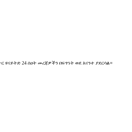
ተር ዩናይትድ 24 ሰዐት መረጃዎችን በፍጥነት ወደ እናንተ ያደርሳል።