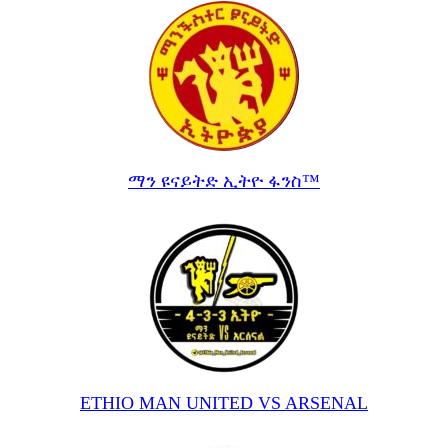
ማን ዩናይትድ ኢትዮ ፋንስ™
ETHIO MAN UNITED VS ARSENAL