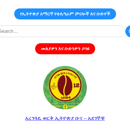
የኢትዮጵያ አማርኛ የቴሌግራም ቻናሎች እና ቡድኖች
መለያዎን እና ቡድንዎን ያሳዩ
አረንጓዴ ወርቅ ኢትዮጵያ ቡና – አደገኞቹ