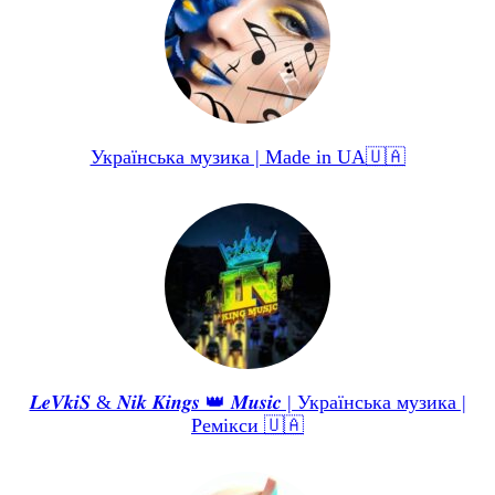
Українська музика | Made in UA🇺🇦
𝑳𝒆𝑽𝒌𝒊𝑺 & 𝑵𝒊𝒌 𝑲𝒊𝒏𝒈𝒔 👑 𝑴𝒖𝒔𝒊𝒄 | Українська музика |
Ремікси 🇺🇦