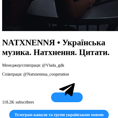
NATXNENNЯ • Українська
музика. Натхнення. Цитати.
Менеджер/співпраця: @Vlada_gdk
Співпраця: @Natxnennua_cooperation
118.2K subscribers
Телеграм-канали та групи українською мовою