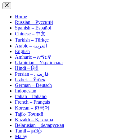
Skip
to
content
Home
Russian – Русский
Spanish – Español
Chinese – 中文
Turkish – Türkçe
Arabic – العربية
English
Amharic – አማርኛ
Ukrainian – Українська
Hindi – हिंदी
Persian – فارسی
Uzbek – Ўзбек
German – Deutsch
Indonesian
Italian – Italiano
French – Français
Korean – 한국어
Tajik- Тоҷикӣ
Kazakh – Қазақша
Belarusian – беларуская
Tamil – தமிழ்
Malay