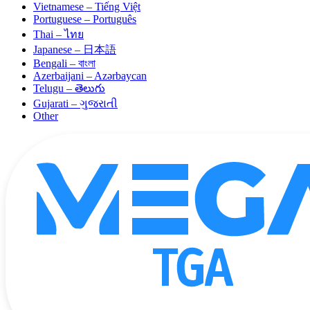
Vietnamese – Tiếng Việt
Portuguese – Português
Thai – ไทย
Japanese – 日本語
Bengali – বাংলা
Azerbaijani – Azərbaycan
Telugu – తెలుగు
Gujarati – ગુજરાતી
Other