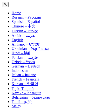
Skip
to
content
Home
Russian – Русский
Spanish – Español
Chinese – 中文
Turkish – Türkçe
Arabic – العربية
English
Amharic – አማርኛ
Ukrainian – Українська
Hindi – हिंदी
Persian – فارسی
Uzbek – Ўзбек
German – Deutsch
Indonesian
Italian – Italiano
French – Français
Korean – 한국어
Tajik- Тоҷикӣ
Kazakh – Қазақша
Belarusian – беларуская
Tamil – தமிழ்
Malay