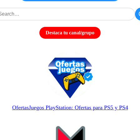
Destaca tu canal/grupo
OfertasJuegos PlayStation: Ofertas para PS5 y PS4