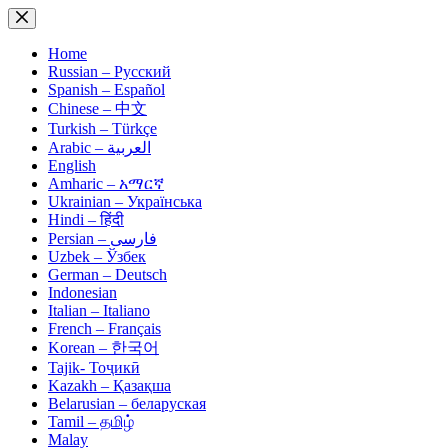
Skip
to
content
Home
Russian – Русский
Spanish – Español
Chinese – 中文
Turkish – Türkçe
Arabic – العربية
English
Amharic – አማርኛ
Ukrainian – Українська
Hindi – हिंदी
Persian – فارسی
Uzbek – Ўзбек
German – Deutsch
Indonesian
Italian – Italiano
French – Français
Korean – 한국어
Tajik- Тоҷикӣ
Kazakh – Қазақша
Belarusian – беларуская
Tamil – தமிழ்
Malay