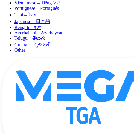
Vietnamese – Tiếng Việt
Portuguese – Português
Thai – ไทย
Japanese – 日本語
Bengali – বাংলা
Azerbaijani – Azərbaycan
Telugu – తెలుగు
Gujarati – ગુજરાતી
Other