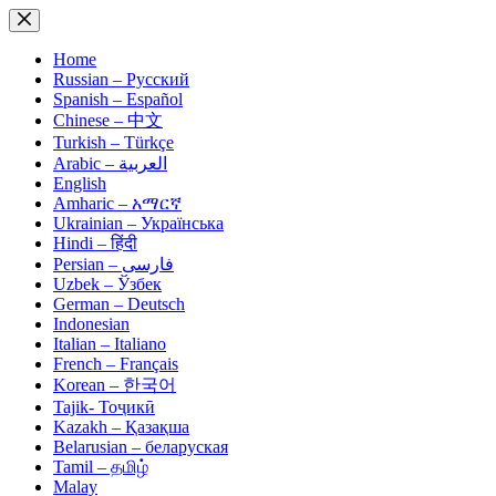
Skip
to
content
Home
Russian – Русский
Spanish – Español
Chinese – 中文
Turkish – Türkçe
Arabic – العربية
English
Amharic – አማርኛ
Ukrainian – Українська
Hindi – हिंदी
Persian – فارسی
Uzbek – Ўзбек
German – Deutsch
Indonesian
Italian – Italiano
French – Français
Korean – 한국어
Tajik- Тоҷикӣ
Kazakh – Қазақша
Belarusian – беларуская
Tamil – தமிழ்
Malay