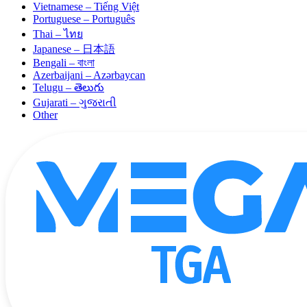
Vietnamese – Tiếng Việt
Portuguese – Português
Thai – ไทย
Japanese – 日本語
Bengali – বাংলা
Azerbaijani – Azərbaycan
Telugu – తెలుగు
Gujarati – ગુજરાતી
Other