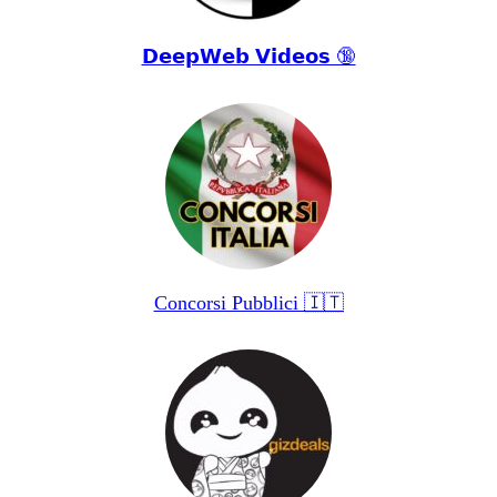
𝗗𝗲𝗲𝗽𝗪𝗲𝗯 𝗩𝗶𝗱𝗲𝗼𝘀 🔞
Concorsi Pubblici 🇮🇹