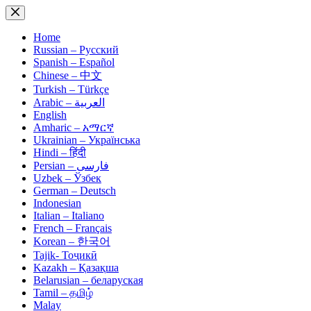
Skip
to
content
Home
Russian – Русский
Spanish – Español
Chinese – 中文
Turkish – Türkçe
Arabic – العربية
English
Amharic – አማርኛ
Ukrainian – Українська
Hindi – हिंदी
Persian – فارسی
Uzbek – Ўзбек
German – Deutsch
Indonesian
Italian – Italiano
French – Français
Korean – 한국어
Tajik- Тоҷикӣ
Kazakh – Қазақша
Belarusian – беларуская
Tamil – தமிழ்
Malay