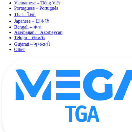
Vietnamese – Tiếng Việt
Portuguese – Português
Thai – ไทย
Japanese – 日本語
Bengali – বাংলা
Azerbaijani – Azərbaycan
Telugu – తెలుగు
Gujarati – ગુજરાતી
Other