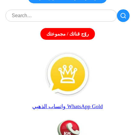
روّج قناتك / مجموعتك
واتساب الذهبي WhatsApp Gold