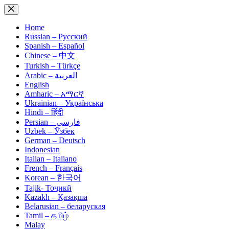
Skip
to
content
Home
Russian – Русский
Spanish – Español
Chinese – 中文
Turkish – Türkçe
Arabic – العربية
English
Amharic – አማርኛ
Ukrainian – Українська
Hindi – हिंदी
Persian – فارسی
Uzbek – Ўзбек
German – Deutsch
Indonesian
Italian – Italiano
French – Français
Korean – 한국어
Tajik- Тоҷикӣ
Kazakh – Қазақша
Belarusian – беларуская
Tamil – தமிழ்
Malay