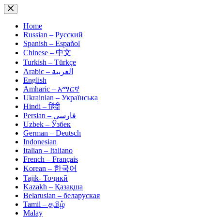
Skip
to
content
Home
Russian – Русский
Spanish – Español
Chinese – 中文
Turkish – Türkçe
Arabic – العربية
English
Amharic – አማርኛ
Ukrainian – Українська
Hindi – हिंदी
Persian – فارسی
Uzbek – Ўзбек
German – Deutsch
Indonesian
Italian – Italiano
French – Français
Korean – 한국어
Tajik- Тоҷикӣ
Kazakh – Қазақша
Belarusian – беларуская
Tamil – தமிழ்
Malay