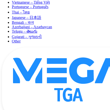
Vietnamese – Tiếng Việt
Portuguese – Português
Thai – ไทย
Japanese – 日本語
Bengali – বাংলা
Azerbaijani – Azərbaycan
Telugu – తెలుగు
Gujarati – ગુજરાતી
Other