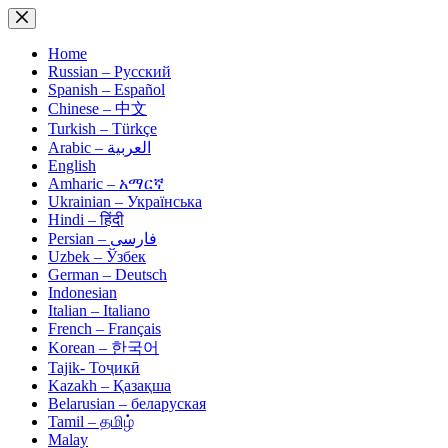
Skip
to
content
Home
Russian – Русский
Spanish – Español
Chinese – 中文
Turkish – Türkçe
Arabic – العربية
English
Amharic – አማርኛ
Ukrainian – Українська
Hindi – हिंदी
Persian – فارسی
Uzbek – Ўзбек
German – Deutsch
Indonesian
Italian – Italiano
French – Français
Korean – 한국어
Tajik- Тоҷикӣ
Kazakh – Қазақша
Belarusian – беларуская
Tamil – தமிழ்
Malay