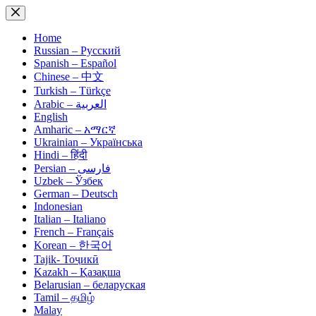
Skip
to
content
Home
Russian – Русский
Spanish – Español
Chinese – 中文
Turkish – Türkçe
Arabic – العربية
English
Amharic – አማርኛ
Ukrainian – Українська
Hindi – हिंदी
Persian – فارسی
Uzbek – Ўзбек
German – Deutsch
Indonesian
Italian – Italiano
French – Français
Korean – 한국어
Tajik- Тоҷикӣ
Kazakh – Қазақша
Belarusian – беларуская
Tamil – தமிழ்
Malay