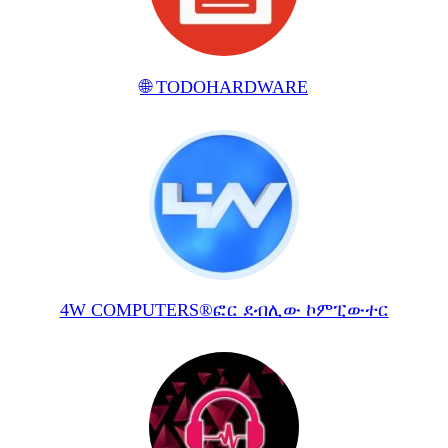
🌐 TODOHARDWARE
4W COMPUTERS®ፎር ደብሊው ኮምፒውተር