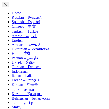
Skip
to
content
Home
Russian – Русский
Spanish – Español
Chinese – 中文
Turkish – Türkçe
Arabic – العربية
English
Amharic – አማርኛ
Ukrainian – Українська
Hindi – हिंदी
Persian – فارسی
Uzbek – Ўзбек
German – Deutsch
Indonesian
Italian – Italiano
French – Français
Korean – 한국어
Tajik- Тоҷикӣ
Kazakh – Қазақша
Belarusian – беларуская
Tamil – தமிழ்
Malay