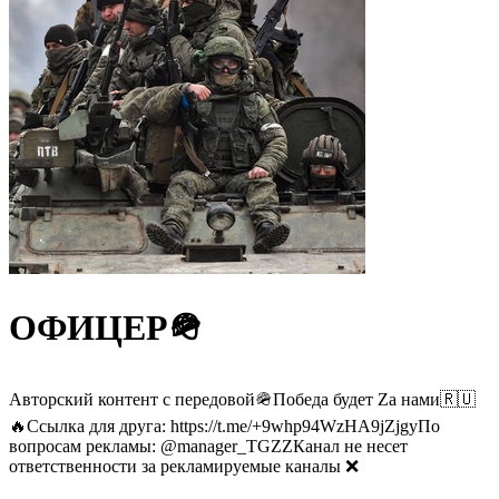
ОФИЦЕР🪖
Авторский контент с передовой🪖Победа будет Zа нами🇷🇺
🔥Ссылка для друга: https://t.me/+9whp94WzHA9jZjgyПо
вопросам рекламы: @manager_TGZZКанал не несет
ответственности за рекламируемые каналы ❌