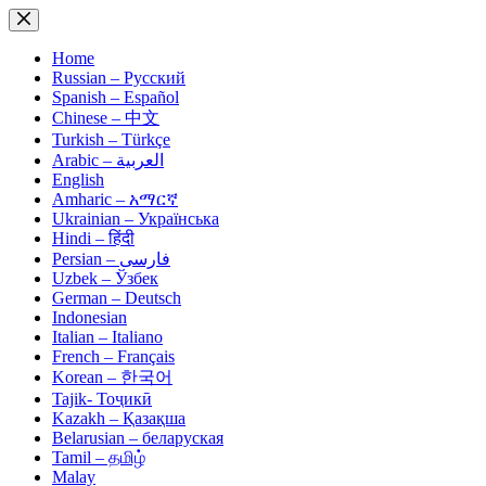
Skip
to
content
Home
Russian – Русский
Spanish – Español
Chinese – 中文
Turkish – Türkçe
Arabic – العربية
English
Amharic – አማርኛ
Ukrainian – Українська
Hindi – हिंदी
Persian – فارسی
Uzbek – Ўзбек
German – Deutsch
Indonesian
Italian – Italiano
French – Français
Korean – 한국어
Tajik- Тоҷикӣ
Kazakh – Қазақша
Belarusian – беларуская
Tamil – தமிழ்
Malay