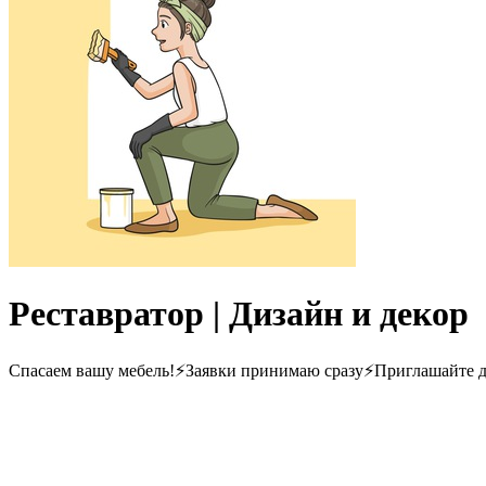
Реставратор | Дизайн и декор
Спасаем вашу мебель!⚡️Заявки принимаю сразу⚡️Приглашайте д