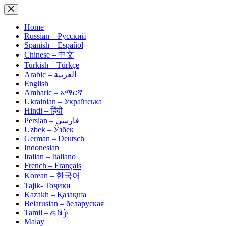
Skip
to
content
Home
Russian – Русский
Spanish – Español
Chinese – 中文
Turkish – Türkçe
Arabic – العربية
English
Amharic – አማርኛ
Ukrainian – Українська
Hindi – हिंदी
Persian – فارسی
Uzbek – Ўзбек
German – Deutsch
Indonesian
Italian – Italiano
French – Français
Korean – 한국어
Tajik- Тоҷикӣ
Kazakh – Қазақша
Belarusian – беларуская
Tamil – தமிழ்
Malay