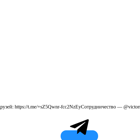
рузей: https://t.me/+sZ5Qwnr-fcc2NzEyСотрудничество — @victo