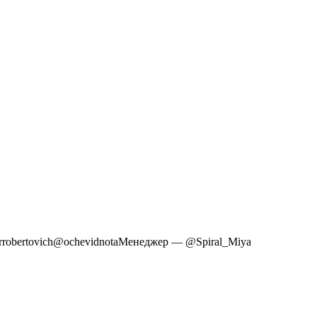
rrrobertovich@ochevidnotaМенеджер — @Spiral_Miya