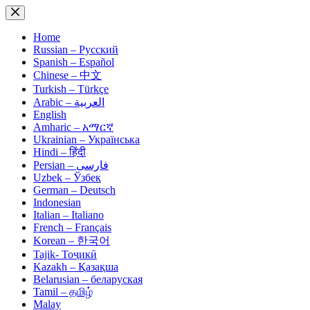
Skip
to
content
Home
Russian – Русский
Spanish – Español
Chinese – 中文
Turkish – Türkçe
Arabic – العربية
English
Amharic – አማርኛ
Ukrainian – Українська
Hindi – हिंदी
Persian – فارسی
Uzbek – Ўзбек
German – Deutsch
Indonesian
Italian – Italiano
French – Français
Korean – 한국어
Tajik- Тоҷикӣ
Kazakh – Қазақша
Belarusian – беларуская
Tamil – தமிழ்
Malay